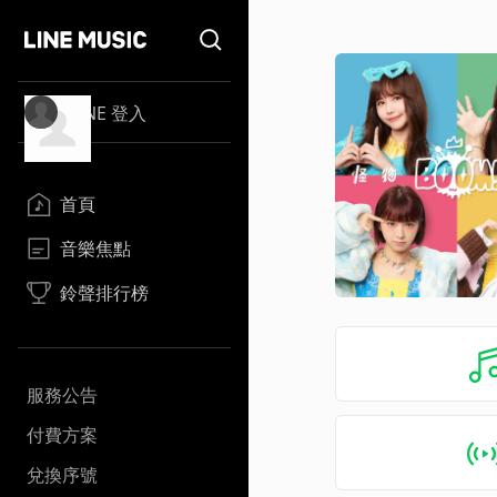
LINE 登入
首頁
音樂焦點
鈴聲排行榜
服務公告
付費方案
兌換序號