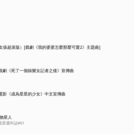
女孩超派版）[戲劇《我的婆婆怎麼那麼可愛2》主題曲]
- 戲劇《死了一個娛樂女記者之後》宣傳曲
- 電影《成為星星的少女》中文宣傳曲
怪物星人
怪星週年誌#01