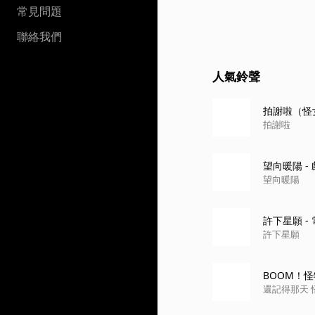
常見問題
聯絡我們
人氣鈴聲
拍謝啦（怪
拍謝啦
望向暖陽 
望向暖陽
許下星願 
許下星願
BOOM！
還記得那天 