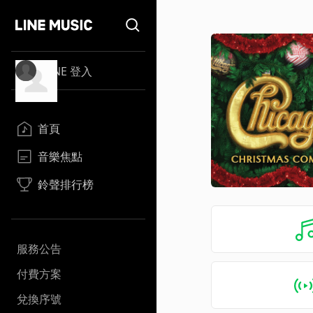
LINE 登入
首頁
音樂焦點
鈴聲排行榜
服務公告
付費方案
兌換序號