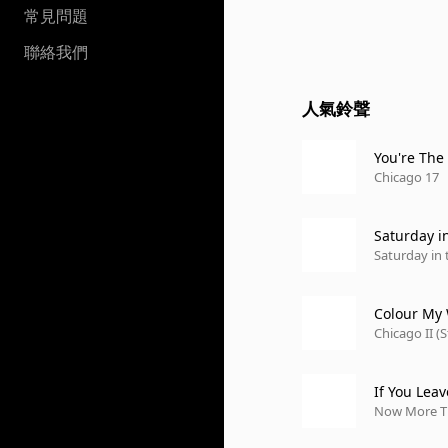
常見問題
聯絡我們
人氣鈴聲
You're The 
Chicago 17
Saturday i
Saturday in 
Colour My 
Chicago II (
If You Lea
Now More Th