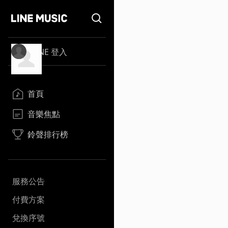
LINE 登入
首頁
音樂焦點
鈴聲排行榜
服務公告
付費方案
兌換序號