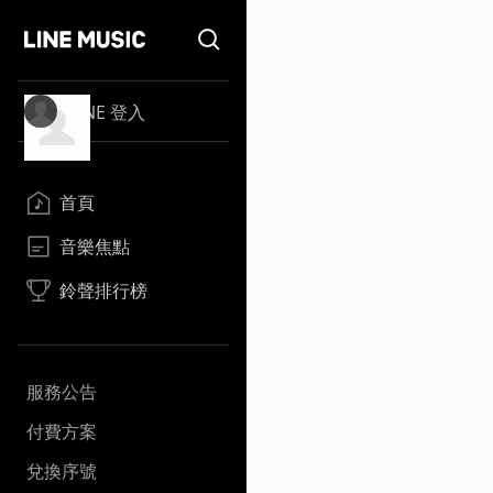
LINE 登入
首頁
音樂焦點
鈴聲排行榜
服務公告
付費方案
兌換序號