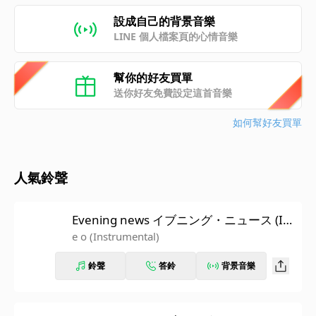
設成自己的背景音樂
LINE 個人檔案頁的心情音樂
幫你的好友買單
送你好友免費設定這首音樂
如何幫好友買單
人氣鈴聲
Evening news イブニング・ニュース (In
strumental)
e o (Instrumental)
鈴聲
答鈴
背景音樂