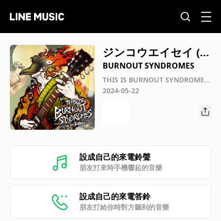
ジンコウエイセイ (ラ
イブアットナンバハ
BURNOUT SYNDROMES
ッチニセンニジュウ)
THIS IS BURNOUT SYNDROMES-
Live in JAPAN-
2024-05-22
設成自己的來電鈴聲
朋友打來時手機響起的音樂
設成自己的來電答鈴
朋友打給你時對方聽到的音樂