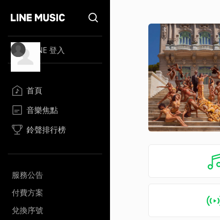
LINE 登入
首頁
音樂焦點
鈴聲排行榜
服務公告
付費方案
兌換序號