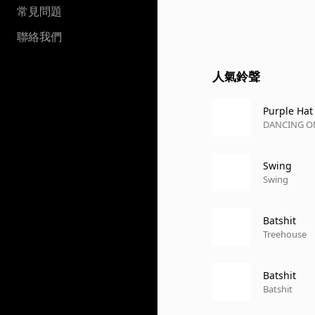
常見問題
聯絡我們
人氣鈴聲
Purple Hat
DANCING O
Swing
Swing
Batshit
Treehouse
Batshit
Batshit