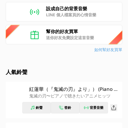
設成自己的背景音樂
LINE 個人檔案頁的心情音樂
幫你的好友買單
送你好友免費設定這首音樂
如何幫好友買單
人氣鈴聲
紅蓮華（『鬼滅の刃』より」） (Piano Ve
r.)
鬼滅の刃〜ピアノで聴きたいアニメヒッツ
鈴聲
答鈴
背景音樂