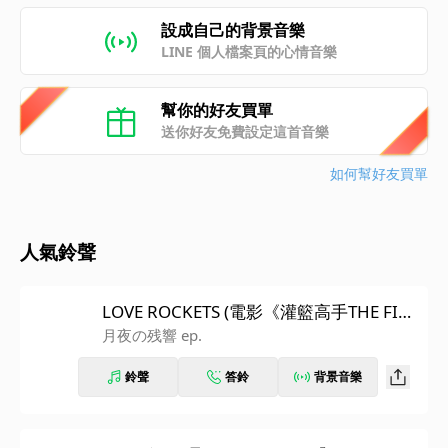
設成自己的背景音樂
LINE 個人檔案頁的心情音樂
幫你的好友買單
送你好友免費設定這首音樂
如何幫好友買單
人氣鈴聲
LOVE ROCKETS (電影《灌籃高手THE FIRS
T SLAM DUNK》片頭曲)
月夜の残響 ep.
鈴聲
答鈴
背景音樂