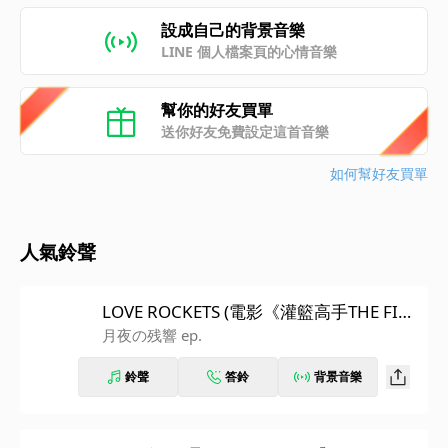
設成自己的背景音樂
LINE 個人檔案頁的心情音樂
幫你的好友買單
送你好友免費設定這首音樂
如何幫好友買單
人氣鈴聲
LOVE ROCKETS (電影《灌籃高手THE FIRS
T SLAM DUNK》片頭曲)
月夜の残響 ep.
鈴聲
答鈴
背景音樂