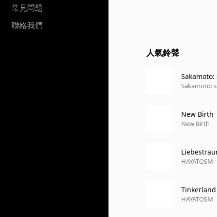
常見問題
聯絡我們
人氣鈴聲
Sakamoto: 
Sakamoto: s
New Birth
New Birth
Liebestrau
HAYATOSM
Tinkerland
HAYATOSM