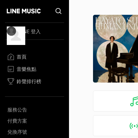
LINE 登入
首頁
音樂焦點
鈴聲排行榜
服務公告
付費方案
兌換序號