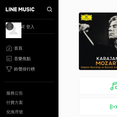
LINE 登入
首頁
音樂焦點
鈴聲排行榜
服務公告
付費方案
兌換序號