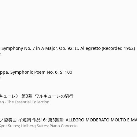
 Symphony No. 7 in A Major, Op. 92: II. Allegretto (Recorded 1962)
1
eppa, Symphonic Poem No. 6, S. 100
1
キューレ》 第3幕: ワルキューレの騎行
an - The Essential Collection
アノ協奏曲 イ短調 作品16: 第3楽章: ALLEGRO MODERATO MOLTO E M
 PRESTO -
Gynt Suites; Holberg Suites; Piano Concerto