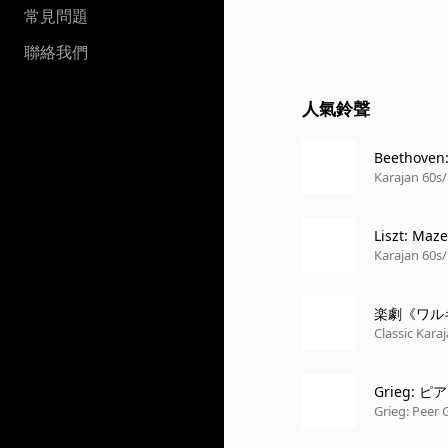
常見問題
聯絡我們
人氣鈴聲
Beethoven:
Karajan 60s/
Liszt: Maz
Karajan 60s/
楽劇《ワル
Classic Karaj
Grieg: ピ
TO - QUASI
Grieg: Peer 