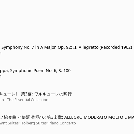
 Symphony No. 7 in A Major, Op. 92: II. Allegretto (Recorded 1962)
1
eppa, Symphonic Poem No. 6, S. 100
1
キューレ》 第3幕: ワルキューレの騎行
an - The Essential Collection
アノ協奏曲 イ短調 作品16: 第3楽章: ALLEGRO MODERATO MOLTO E M
 PRESTO -
Gynt Suites; Holberg Suites; Piano Concerto