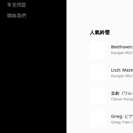
常見問題
聯絡我們
人氣鈴聲
Beethoven:
Karajan 60s/
Liszt: Maz
Karajan 60s/
楽劇《ワル
Classic Karaj
Grieg: ピ
TO - QUASI
Grieg: Peer 