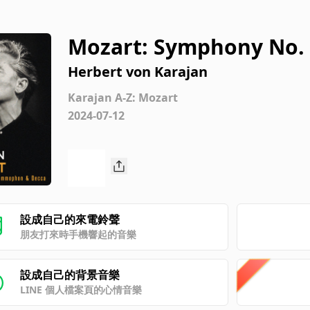
Mozart: Symphony No. 36
z": I. Adagio – Allegro s
Herbert von Karajan
Karajan A-Z: Mozart
2024-07-12
設成自己的來電鈴聲
朋友打來時手機響起的音樂
設成自己的背景音樂
LINE 個人檔案頁的心情音樂