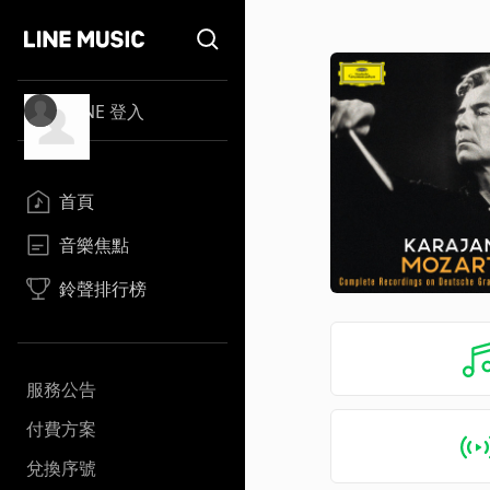
LINE 登入
首頁
音樂焦點
鈴聲排行榜
服務公告
付費方案
兌換序號