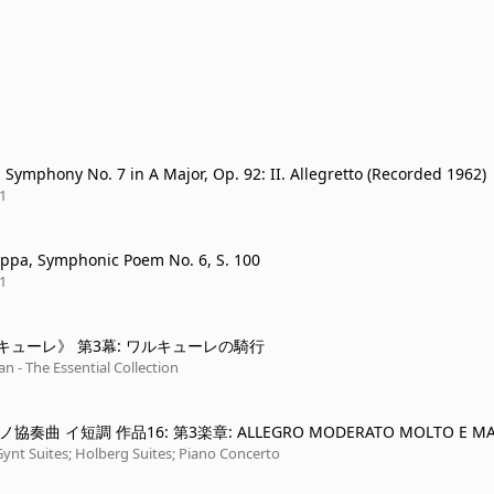
 Symphony No. 7 in A Major, Op. 92: II. Allegretto (Recorded 1962)
1
eppa, Symphonic Poem No. 6, S. 100
1
キューレ》 第3幕: ワルキューレの騎行
an - The Essential Collection
アノ協奏曲 イ短調 作品16: 第3楽章: ALLEGRO MODERATO MOLTO E M
 PRESTO -
Gynt Suites; Holberg Suites; Piano Concerto