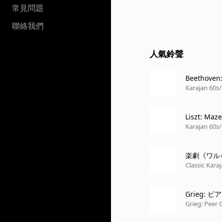
常見問題
聯絡我們
人氣鈴聲
Beethoven:
Karajan 60s/
Liszt: Maz
Karajan 60s/
楽劇《ワル
Classic Karaj
Grieg: ピ
TO - QUASI
Grieg: Peer 