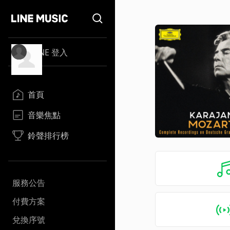
LINE 登入
首頁
音樂焦點
鈴聲排行榜
服務公告
付費方案
兌換序號