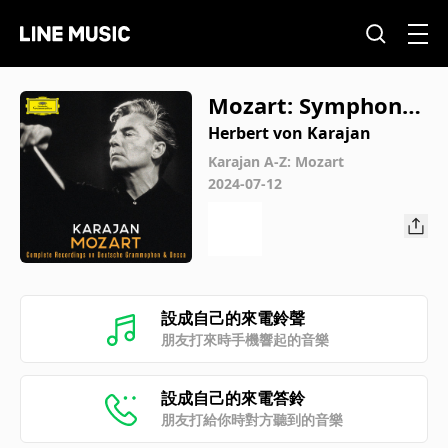
Mozart: Symphony
No. 39 in E-Flat Maj
Herbert von Karajan
or, K. 543: IV. Finale.
Karajan A-Z: Mozart
2024-07-12
Allegro
設成自己的來電鈴聲
朋友打來時手機響起的音樂
設成自己的來電答鈴
朋友打給你時對方聽到的音樂