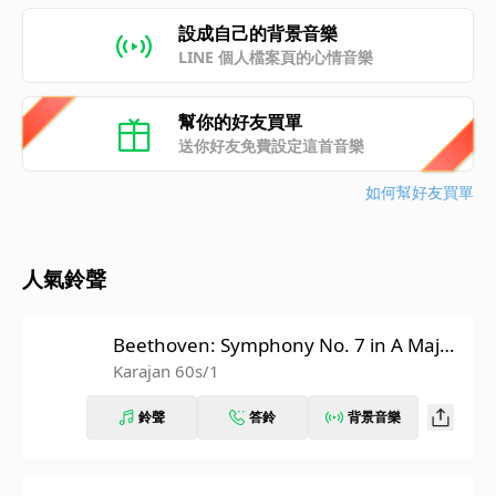
設成自己的背景音樂
LINE 個人檔案頁的心情音樂
幫你的好友買單
送你好友免費設定這首音樂
如何幫好友買單
人氣鈴聲
Beethoven: Symphony No. 7 in A Major,
Op. 92: II. Allegretto (Recorded 1962)
Karajan 60s/1
鈴聲
答鈴
背景音樂