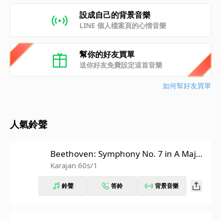
設成自己的背景音樂
LINE 個人檔案頁的心情音樂
幫你的好友買單
送你好友免費設定這首音樂
如何幫好友買單
人氣鈴聲
Beethoven: Symphony No. 7 in A Major,
Op. 92: II. Allegretto (Recorded 1962)
Karajan 60s/1
鈴聲
答鈴
背景音樂