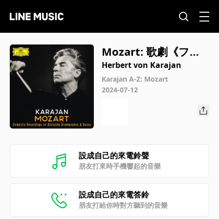
Mozart: 歌劇《フィ
ガロの結婚》 K. 492
Herbert von Karajan
第4幕: 第29曲 終曲 a-
Karajan A-Z: Mozart
2024-07-12
d: そっと近づいてっ
てやろう
設成自己的來電鈴聲
朋友打來時手機響起的音樂
設成自己的來電答鈴
朋友打給你時對方聽到的音樂