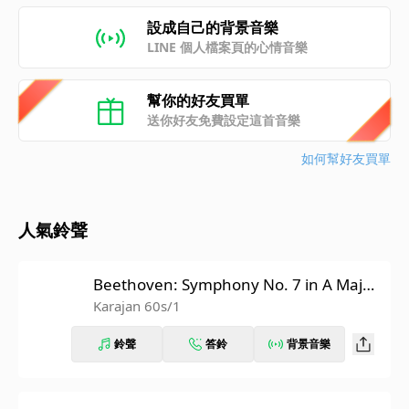
設成自己的背景音樂
LINE 個人檔案頁的心情音樂
幫你的好友買單
送你好友免費設定這首音樂
如何幫好友買單
人氣鈴聲
Beethoven: Symphony No. 7 in A Major,
Op. 92: II. Allegretto (Recorded 1962)
Karajan 60s/1
鈴聲
答鈴
背景音樂