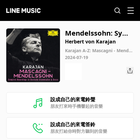
Mendelssohn: Symp
hony No. 2 in B-Flat
Herbert von Karajan
Major, Op. 52 "Hym
Karajan A-Z: Mascagni - Mendel
ssohn
2024-07-19
n of Praise": I. Sinfo
nia: a. Maestoso co
n moto
設成自己的來電鈴聲
朋友打來時手機響起的音樂
設成自己的來電答鈴
朋友打給你時對方聽到的音樂