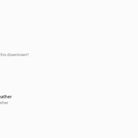
this downtown?
eather
ather