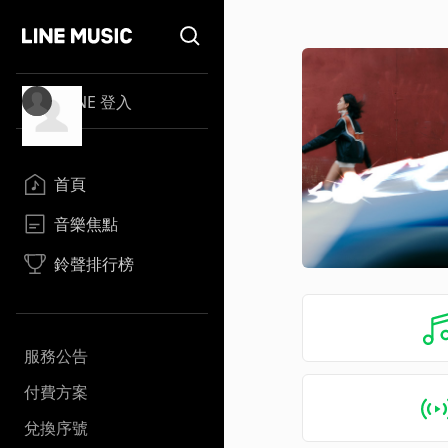
LINE 登入
首頁
音樂焦點
鈴聲排行榜
服務公告
付費方案
兌換序號