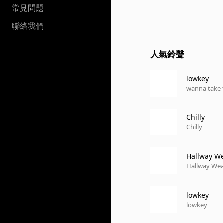
常見問題
聯絡我們
人氣鈴聲
lowkey
wanna take 
Chilly
Chilly
Hallway W
Hallway We
lowkey
lowkey