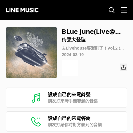
BLue June(Live@街
聲大登陸)
街聲大登陸
去Livehouse要遲到了！Vol.2 (街
聲大登陸合輯Vol.5)
2024-08-19
設成自己的來電鈴聲
朋友打來時手機響起的音樂
設成自己的來電答鈴
朋友打給你時對方聽到的音樂