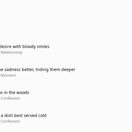
desire with bloody smiles
 Relationship
e sadness better, hiding them deeper
間 Moment
le in the woods
 Confession
 a dish best served cold
 Confession