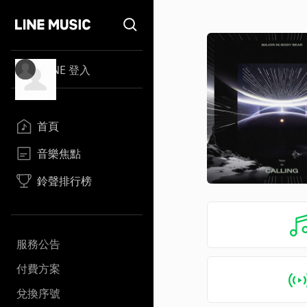
LINE 登入
首頁
音樂焦點
鈴聲排行榜
服務公告
付費方案
兌換序號