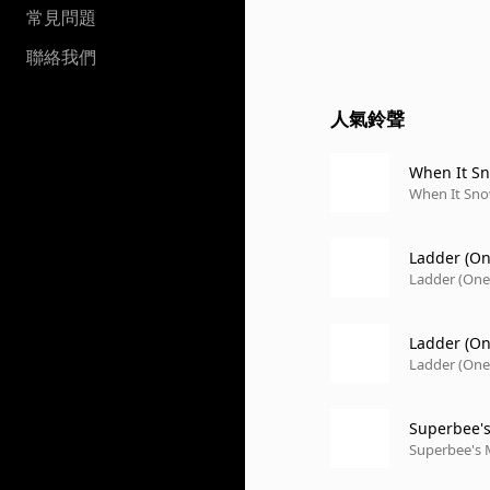
常見問題
聯絡我們
人氣鈴聲
When It S
When It Sno
Ladder (On
Ladder (One
Ladder (On
Ladder (One
Superbee's
Superbee's 