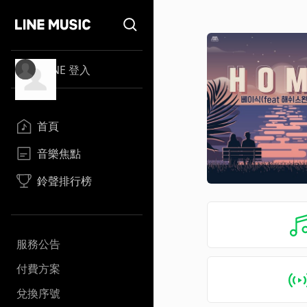
LINE 登入
首頁
音樂焦點
鈴聲排行榜
服務公告
付費方案
兌換序號