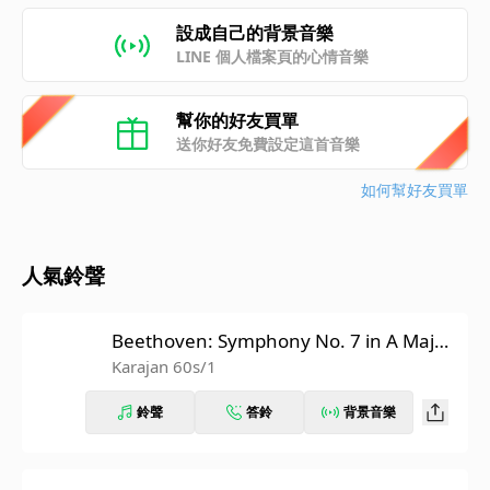
設成自己的背景音樂
LINE 個人檔案頁的心情音樂
幫你的好友買單
送你好友免費設定這首音樂
如何幫好友買單
人氣鈴聲
Beethoven: Symphony No. 7 in A Major,
Op. 92: II. Allegretto (Recorded 1962)
Karajan 60s/1
鈴聲
答鈴
背景音樂