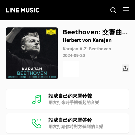
Beethoven: 交響曲
第6番 ヘ長調 作品68
Herbert von Karajan
《田園》: 第3楽章: 農
Karajan A-Z: Beethoven
2024-09-20
夫たちの楽しい集ま
り
設成自己的來電鈴聲
朋友打來時手機響起的音樂
設成自己的來電答鈴
朋友打給你時對方聽到的音樂