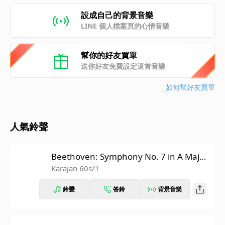
設成自己的背景音樂
LINE 個人檔案頁的心情音樂
幫你的好友買單
送你好友免費設定這首音樂
如何幫好友買單
人氣鈴聲
Beethoven: Symphony No. 7 in A Major,
Op. 92: II. Allegretto (Recorded 1962)
Karajan 60s/1
鈴聲
答鈴
背景音樂