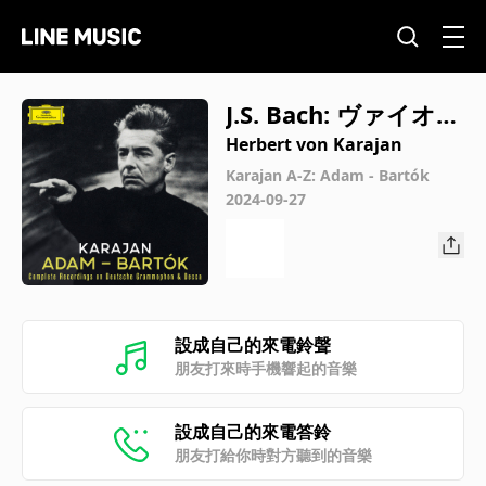
J.S. Bach: ヴァイオリ
ン協奏曲 第2番 ホ長
Herbert von Karajan
調 BWV1042: 第2楽
Karajan A-Z: Adam - Bartók
2024-09-27
章: Adagio
設成自己的來電鈴聲
朋友打來時手機響起的音樂
設成自己的來電答鈴
朋友打給你時對方聽到的音樂