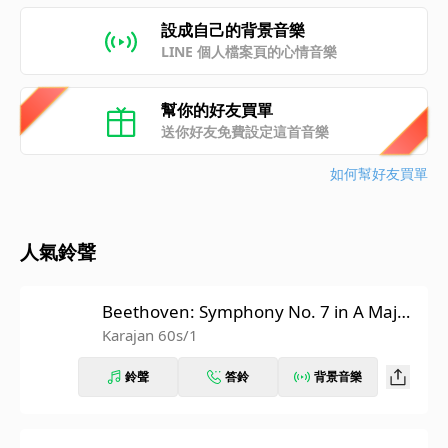
設成自己的背景音樂
LINE 個人檔案頁的心情音樂
幫你的好友買單
送你好友免費設定這首音樂
如何幫好友買單
人氣鈴聲
Beethoven: Symphony No. 7 in A Major,
Op. 92: II. Allegretto (Recorded 1962)
Karajan 60s/1
鈴聲
答鈴
背景音樂