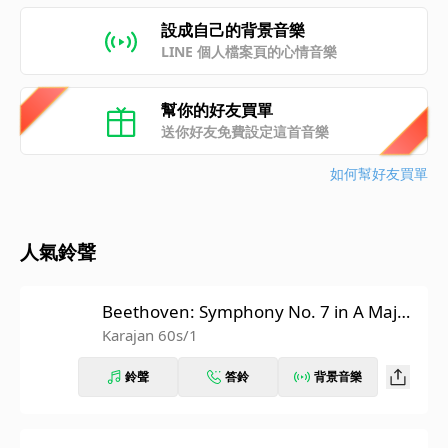
設成自己的背景音樂
LINE 個人檔案頁的心情音樂
幫你的好友買單
送你好友免費設定這首音樂
如何幫好友買單
人氣鈴聲
Beethoven: Symphony No. 7 in A Major,
Op. 92: II. Allegretto (Recorded 1962)
Karajan 60s/1
鈴聲
答鈴
背景音樂