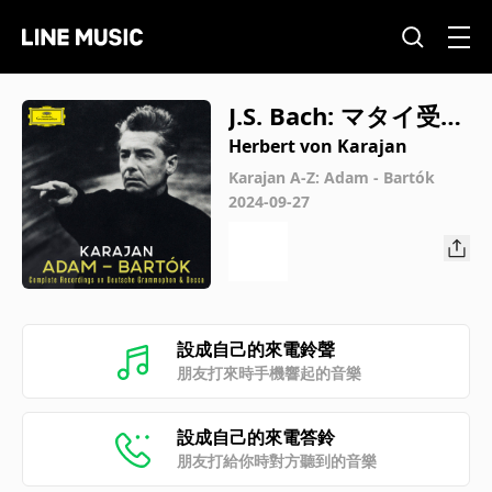
J.S. Bach: マタイ受難
曲 BWV.244: 第40曲
Herbert von Karajan
レチタティーヴォ
Karajan A-Z: Adam - Bartók
2024-09-27
「わがイエスは嘘い
つわりの証しにも黙
したもう
設成自己的來電鈴聲
朋友打來時手機響起的音樂
設成自己的來電答鈴
朋友打給你時對方聽到的音樂