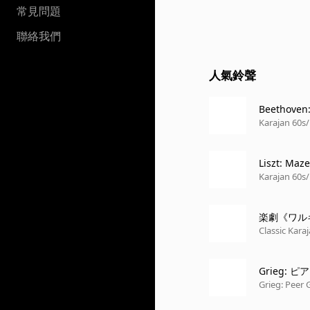
常見問題
聯絡我們
人氣鈴聲
Beethoven:
Karajan 60s/
Liszt: Maz
Karajan 60s/
楽劇《ワル
Classic Karaj
Grieg: ピ
TO - QUASI
Grieg: Peer 