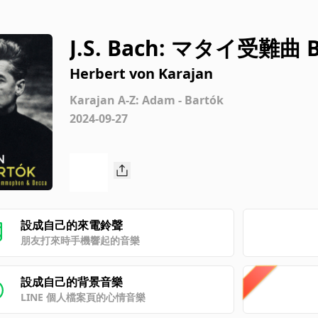
J.S. Bach: マタイ受難曲 
チタティーヴォ（ソプラ
Herbert von Karajan
ス）：今、主は深き眠り
Karajan A-Z: Adam - Bartók
2024-09-27
設成自己的來電鈴聲
朋友打來時手機響起的音樂
設成自己的背景音樂
LINE 個人檔案頁的心情音樂