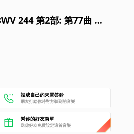
BWV 244 第2部: 第77曲 レ
ノ、アルト、テノール、バ
につきたもう
設成自己的來電答鈴
朋友打給你時對方聽到的音樂
幫你的好友買單
送你好友免費設定這首音樂