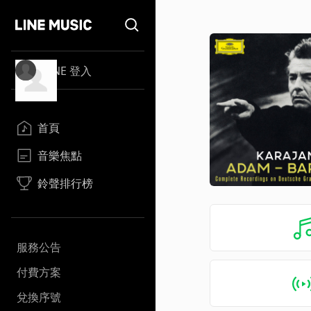
LINE 登入
首頁
音樂焦點
鈴聲排行榜
服務公告
付費方案
兌換序號