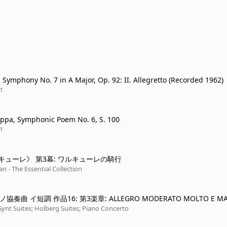
 Symphony No. 7 in A Major, Op. 92: II. Allegretto (Recorded 1962)
1
eppa, Symphonic Poem No. 6, S. 100
1
キューレ》 第3幕: ワルキューレの騎行
an - The Essential Collection
アノ協奏曲 イ短調 作品16: 第3楽章: ALLEGRO MODERATO MOLTO E M
 PRESTO -
Gynt Suites; Holberg Suites; Piano Concerto