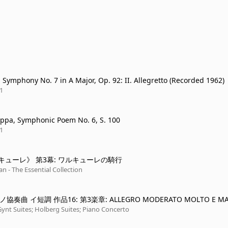
 Symphony No. 7 in A Major, Op. 92: II. Allegretto (Recorded 1962)
1
eppa, Symphonic Poem No. 6, S. 100
1
キューレ》 第3幕: ワルキューレの騎行
an - The Essential Collection
アノ協奏曲 イ短調 作品16: 第3楽章: ALLEGRO MODERATO MOLTO E M
 PRESTO -
Gynt Suites; Holberg Suites; Piano Concerto