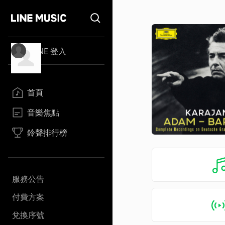
LINE 登入
首頁
音樂焦點
鈴聲排行榜
服務公告
付費方案
兌換序號