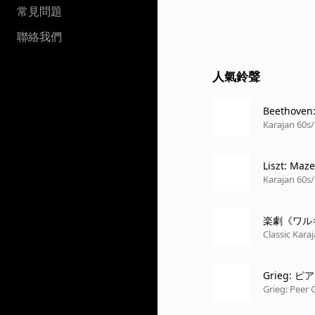
常見問題
聯絡我們
人氣鈴聲
Beethoven:
Karajan 60s/
Liszt: Maz
Karajan 60s/
楽劇《ワル
Classic Karaj
Grieg: ピ
TO - QUASI
Grieg: Peer 