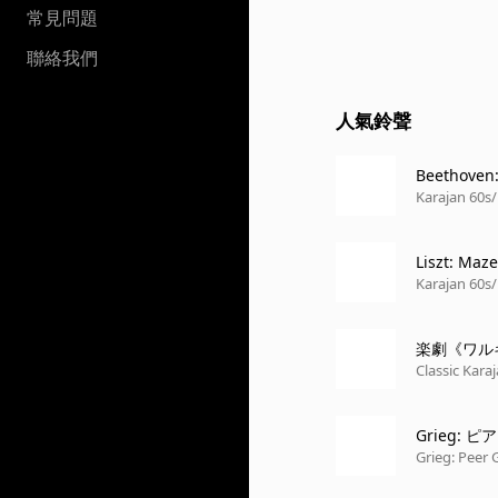
常見問題
聯絡我們
人氣鈴聲
Beethoven:
Karajan 60s/
Liszt: Maz
Karajan 60s/
楽劇《ワル
Classic Karaj
Grieg: ピ
TO - QUASI
Grieg: Peer 