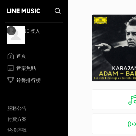
LINE 登入
首頁
音樂焦點
鈴聲排行榜
服務公告
付費方案
兌換序號