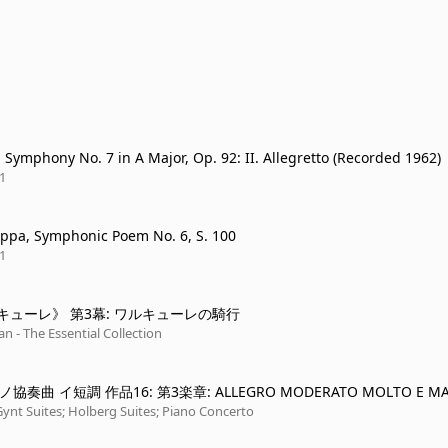
 Symphony No. 7 in A Major, Op. 92: II. Allegretto (Recorded 1962)
1
eppa, Symphonic Poem No. 6, S. 100
1
キューレ》 第3幕: ワルキューレの騎行
an - The Essential Collection
アノ協奏曲 イ短調 作品16: 第3楽章: ALLEGRO MODERATO MOLTO E M
 PRESTO -
Gynt Suites; Holberg Suites; Piano Concerto