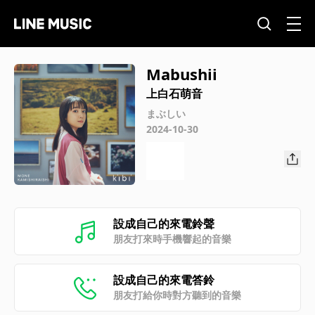
Mabushii
上白石萌音
まぶしい
2024-10-30
設成自己的來電鈴聲
朋友打來時手機響起的音樂
設成自己的來電答鈴
朋友打給你時對方聽到的音樂