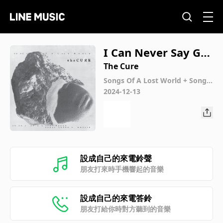
I Can Never Say Go
odbye (Live Troxy L
The Cure
ondon MMXXIV)
Songs Of A Lost World + Songs
Of A Live World: Troxy London
2024-12-13
MMXXIV
設成自己的來電鈴聲
朋友打來時手機響起的音樂
設成自己的來電答鈴
朋友打給你時對方聽到的音樂