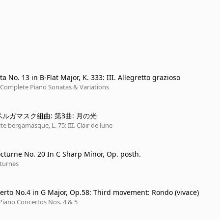
a No. 13 in B-Flat Major, K. 333: III. Allegretto grazioso
 Complete Piano Sonatas & Variations
: ベルガマスク組曲: 第3曲: 月の光
te bergamasque, L. 75: III. Clair de lune
cturne No. 20 In C Sharp Minor, Op. posth.
turnes
erto No.4 in G Major, Op.58: Third movement: Rondo (vivace)
Piano Concertos Nos. 4 & 5