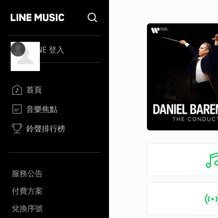
LINE 登入
首頁
音樂焦點
鈴聲排行榜
服務公告
付費方案
兌換序號