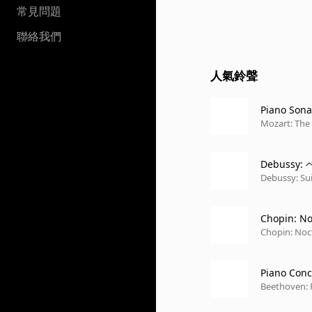
常見問題
聯絡我們
人氣鈴聲
Piano Sonat
Mozart: The
Debussy
Debussy: Sui
Chopin: No
Chopin: Noc
Piano Conc
Beethoven: 