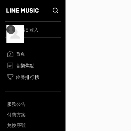
LINE 登入
首頁
音樂焦點
鈴聲排行榜
服務公告
付費方案
兌換序號