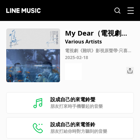
My Dear（電視劇
《難哄》重逢曲）
Various Artists
電視劇《難哄》影視原聲帶·只喜歡
你Love Moments
2025-02-18
設成自己的來電鈴聲
朋友打來時手機響起的音樂
設成自己的來電答鈴
朋友打給你時對方聽到的音樂