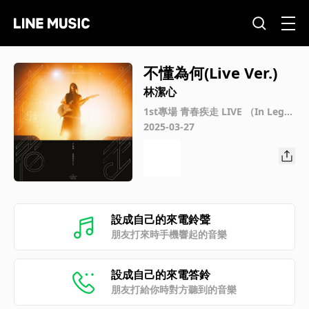
不懂為何(Live Ver.)
林潔心
1st專場 青春疾走 LIVE （In Legac
y Taipei）
2025-03-27
設成自己的來電鈴聲
朋友打來時手機響起的音樂
設成自己的來電答鈴
朋友打給你時對方聽到的音樂