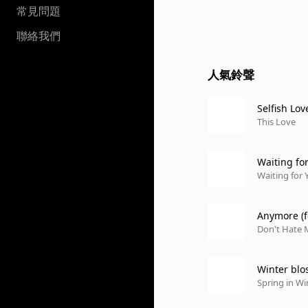
常見問題
聯絡我們
人氣鈴聲
Selfish Lov
This Love
Waiting for
Waiting for 
Anymore (f
Don't Hate 
Winter blos
Spring in Wi