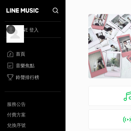
LINE 登入
首頁
音樂焦點
鈴聲排行榜
服務公告
付費方案
兌換序號