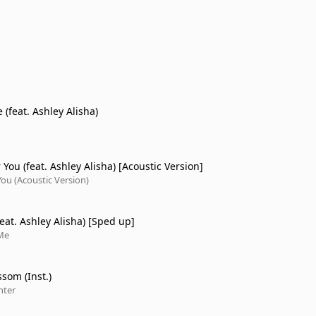
e (feat. Ashley Alisha)
 You (feat. Ashley Alisha) [Acoustic Version]
You (Acoustic Version)
eat. Ashley Alisha) [Sped up]
Me
som (Inst.)
nter