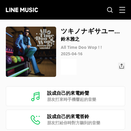
ツキノナギサユール
ビーマインニセンニ
鈴木雅之
ジュウゴヴァージョ
All Time Doo Wop ! !
2025-04-16
ン
設成自己的來電鈴聲
朋友打來時手機響起的音樂
設成自己的來電答鈴
朋友打給你時對方聽到的音樂