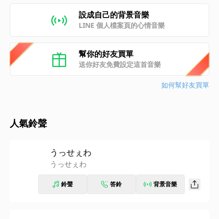
設成自己的背景音樂
LINE 個人檔案頁的心情音樂
幫你的好友買單
送你好友免費設定這首音樂
如何幫好友買單
人氣鈴聲
うっせぇわ
うっせぇわ
鈴聲
答鈴
背景音樂