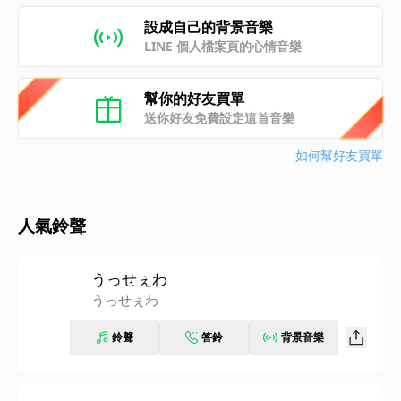
設成自己的背景音樂
LINE 個人檔案頁的心情音樂
幫你的好友買單
送你好友免費設定這首音樂
如何幫好友買單
人氣鈴聲
うっせぇわ
うっせぇわ
鈴聲
答鈴
背景音樂