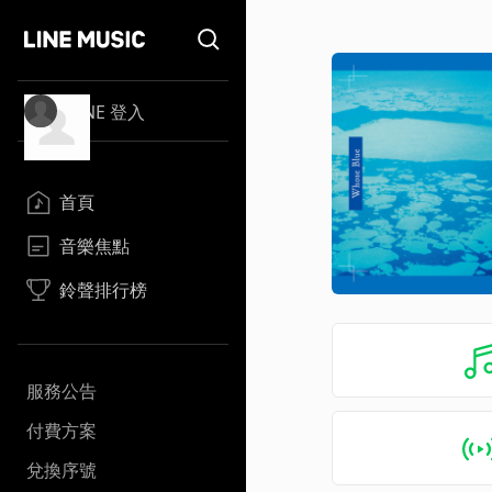
LINE 登入
首頁
音樂焦點
鈴聲排行榜
服務公告
付費方案
兌換序號