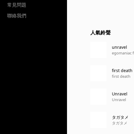
常見問題
聯絡我們
人氣鈴聲
unravel
egomaniac 
first death
first death
Unravel
Unravel
タガタメ
タガタメ