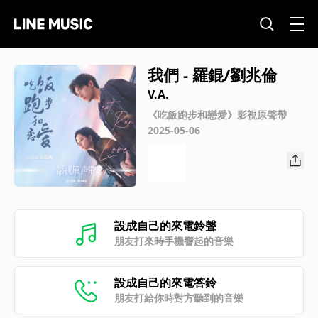
我們 - 羅錕/劉兆倫
V.A.
《吃飯跑步和戀愛》影視原聲帶
2025-05-06
設成自己的來電鈴聲
朋友打來時手機響起的音樂
設成自己的來電答鈴
朋友打給你時對方聽到的音樂