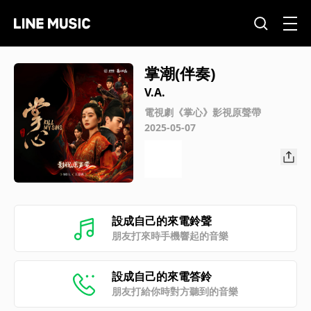
掌潮(伴奏)
V.A.
電視劇《掌心》影視原聲帶
2025-05-07
設成自己的來電鈴聲
朋友打來時手機響起的音樂
設成自己的來電答鈴
朋友打給你時對方聽到的音樂