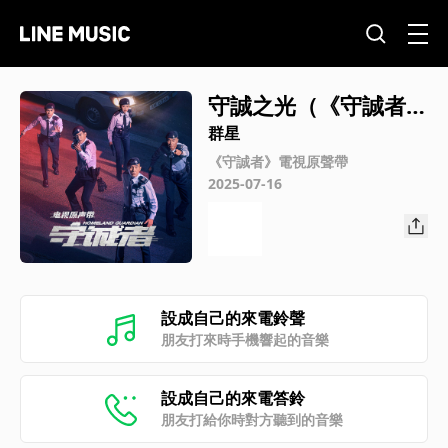
守誠之光（《守誠者》
電視劇片頭曲）
群星
《守誠者》電視原聲帶
2025-07-16
設成自己的來電鈴聲
朋友打來時手機響起的音樂
設成自己的來電答鈴
朋友打給你時對方聽到的音樂