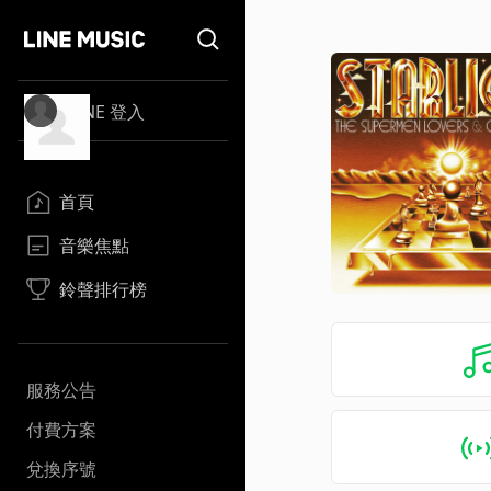
LINE 登入
首頁
音樂焦點
鈴聲排行榜
服務公告
付費方案
兌換序號