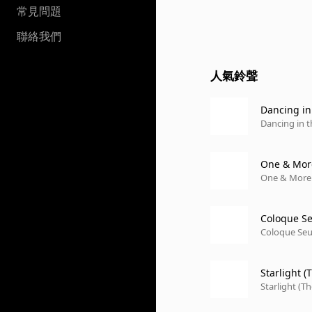
常見問題
聯絡我們
人氣鈴聲
Dancing in
Dancing in t
One & Mor
One & More
Coloque S
Coloque Se
Starlight 
Starlight (