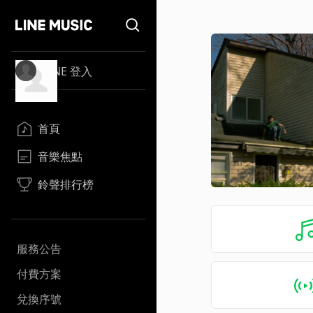
LINE 登入
首頁
音樂焦點
鈴聲排行榜
服務公告
付費方案
兌換序號