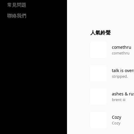
常見問題
聯絡我們
人氣鈴聲
comethru
comethru
talk is ove
stripped.
ashes & ru
brent iii
Cozy
Cozy