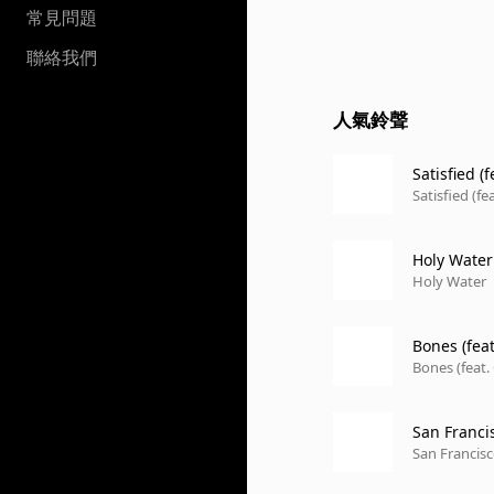
常見問題
聯絡我們
人氣鈴聲
Satisfied (
Satisfied (
Holy Water
Holy Water
Bones (fea
Bones (feat.
San Francis
San Francisc