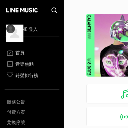
LINE 登入
首頁
音樂焦點
鈴聲排行榜
服務公告
付費方案
兌換序號