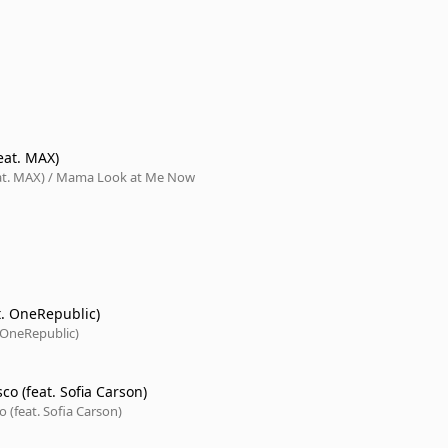
feat. MAX)
feat. MAX) / Mama Look at Me Now
t. OneRepublic)
 OneRepublic)
co (feat. Sofia Carson)
o (feat. Sofia Carson)