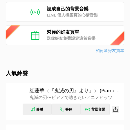
設成自己的背景音樂
LINE 個人檔案頁的心情音樂
幫你的好友買單
送你好友免費設定這首音樂
如何幫好友買單
人氣鈴聲
紅蓮華（『鬼滅の刃』より」） (Piano Ve
r.)
鬼滅の刃〜ピアノで聴きたいアニメヒッツ
鈴聲
答鈴
背景音樂