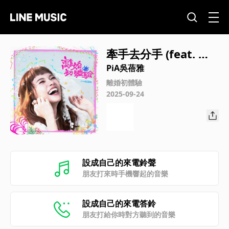
牽手去分手 (feat. 周
自從)
PiA吳蓓雅
離婚初體驗
2025-09-24
設成自己的來電鈴聲
朋友打來時手機響起的音樂
設成自己的來電答鈴
朋友打給你時對方聽到的音樂