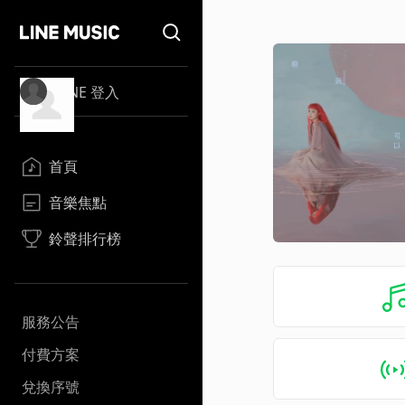
LINE 登入
首頁
音樂焦點
鈴聲排行榜
服務公告
付費方案
兌換序號