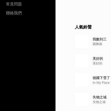
常見問題
聯絡我們
人氣鈴聲
我數到三
圓舞曲
美好的
美好的
德國下雪了 - 
In My Place
失物之城
失物之城