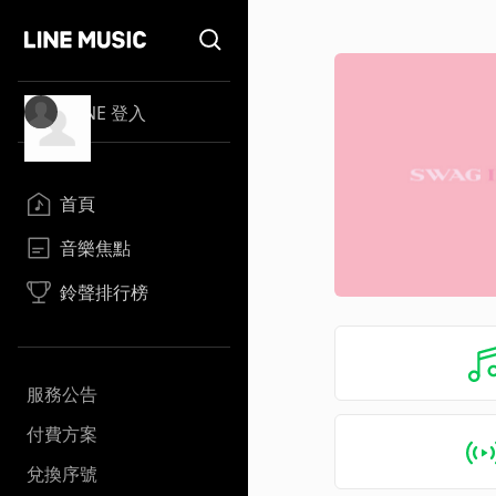
LINE 登入
首頁
音樂焦點
鈴聲排行榜
服務公告
付費方案
兌換序號