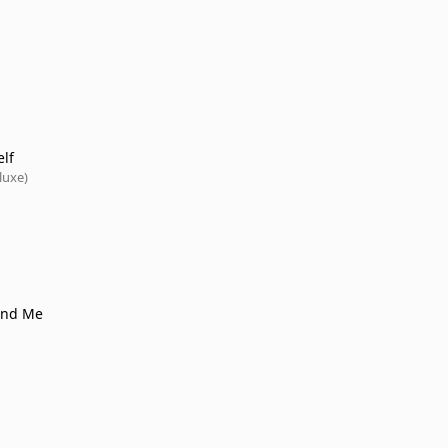
elf
luxe)
und Me