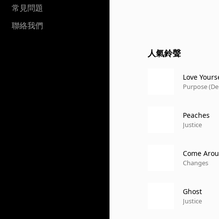
常見問題
聯絡我們
人氣鈴聲
Love Yours
Purpose (De
Peaches
Justice
Come Aro
Changes
Ghost
Justice