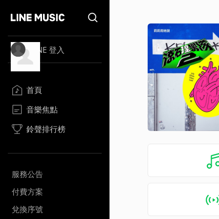
LINE 登入
首頁
音樂焦點
鈴聲排行榜
服務公告
付費方案
兌換序號